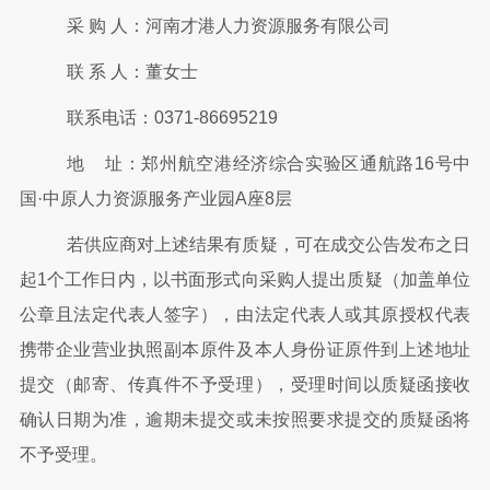
采
购
人：河南才港人力资源服务有限公司
联
系
人：
董女士
联系电话：
0371-86695219
地
址：
郑州航空港经济综合实验区通航路
16号中
国·中原人力资源服务产业园A座8层
若供应商对上述结果有质疑，可在成交公告发布之日
起
1个工作日内，以书面形式向采购人提出质疑（加盖单位
公章且法定代表人签字），由法定代表人或其原授权代表
携带企业营业执照副本原件及本人身份证原件到上述地址
提交（邮寄、传真件不予受理），受理时间以质疑函接收
确认日期为准，逾期未提交或未按照要求提交的质疑函将
不予受理。