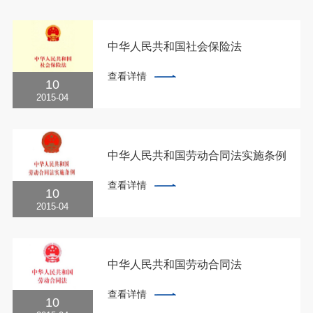
中华人民共和国社会保险法
中华人民共和国主席令第三十五号《中华人
查看详情
民共和国社会保险法》已由中华人民共和国
10
第十一届全国人民代表大会常务委员会第十
2015-04
七次会议于2010年10月28日通过，现予公
布，自2011年7月1日起施行。中华人民共
和国主席胡锦涛2010年10月28日目录第一
章总则第二章基本养老保险第三章基本医...
中华人民共和国劳动合同法实施条例
国务院令第535号《中华人民共和国劳动合
查看详情
同法实施条例》已经2008年9月3日国务院
10
第25次常务会议通过，现予公布，自公布
2015-04
之日起施行。总理温家宝二○○八年九月十
八日中华人民共和国劳动合同法实施条例第
一章总则第一条为了贯彻实施《中华人民共
和国劳动合同法》（以下简称劳动合同
中华人民共和国劳动合同法
法），制定本...
主席令第65号（2007年6月29日第十届全
查看详情
国人民代表大会常务委员会第二十八次会议
10
通过）目录第一章总则第二章劳动合同的订