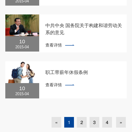
2015-04
立第三章劳动合同的履行和变更第四章劳动
合同的解除和终止第五章特别规定第一节集
体合同第二节劳务派遣第三节非全日制用工
第六章监督检查第七章法律责任第八章附则
中共中央 国务院关于构建和谐劳动关
第一章总...
系的意见
10
中发【2015】10号（2015年3月21日）为
查看详情
全面贯彻党的十八大和十八届二中、三中、
2015-04
四中全会精神，构建和谐劳动关系，推动科
学发展，促进社会和谐，现提出如下意见。
一、充分认识构建和谐劳动关系的重大意义
劳动关系是生产关系的重要组成部分，是最
职工带薪年休假条例
基本、最重要的社会关系之一。劳动关系是
否和...
中华人民共和国国务院令第514号《职工带
查看详情
薪年休假条例》已经2007年12月7日国务院
10
第198次常务会议通过，现予公布，自2008
2015-04
年1月1日起施行。总理温家宝二○○七年十
二月十四日职工带薪年休假条例第一条为了
维护职工休息休假权利，调动职工工作积极
性，根据劳动法和公务员法，制定本条例...
«
1
2
3
4
»